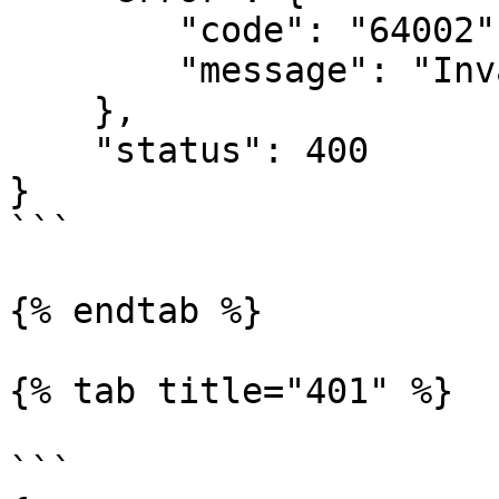
        "code": "64002",

        "message": "Invalid Brand Key"

    },

    "status": 400

}

```

{% endtab %}

{% tab title="401" %}

```
