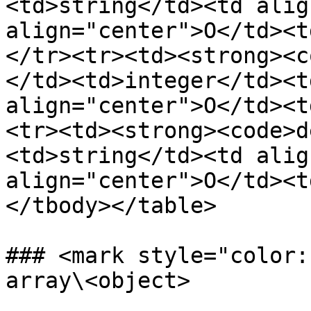
<td>string</td><td alig
align="center">O</td><t
</tr><tr><td><strong><c
</td><td>integer</td><t
align="center">O</td><t
<tr><td><strong><code>d
<td>string</td><td alig
align="center">O</td><t
</tbody></table>

### <mark style="color:
array\<object>
