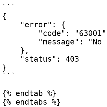
```

{

    "error": {

        "code": "63001",

        "message": "No Brand Permission"

    },

    "status": 403

}

```

{% endtab %}

{% endtabs %}
