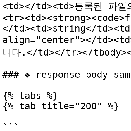
<td></td><td>등록된 파일
<tr><td><strong><code>f
</td><td>string</td><td
align="center"></td>
니다.</td></tr></tbody><
### ❖ response body samp
{% tabs %}

{% tab title="200" %}

```
