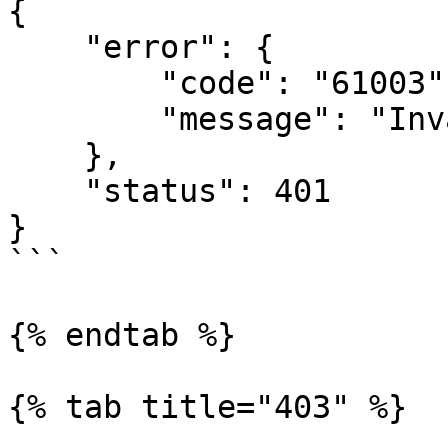
{

    "error": {

        "code": "61003",

        "message": "Invalid token"

    },

    "status": 401

}

```

{% endtab %}

{% tab title="403" %}
