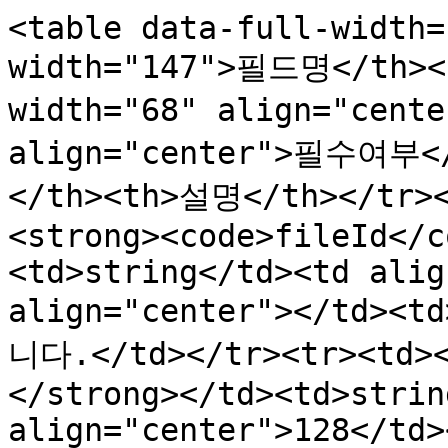
<table data-full-width=
width="147">필드명</th><t
width="68" align="cent
align="center">필수여부<
</th><th>설명</th></tr><
<strong><code>fileId</c
<td>string</td><td alig
align="center"></td>
니다.</td></tr><tr><td><
</strong></td><td>strin
align="center">128</td>