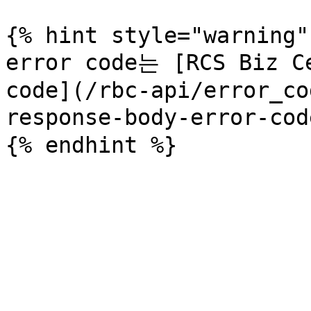
{% hint style="warning" 
error code는 [RCS Biz Ce
code](/rbc-api/error_co
response-body-error-co