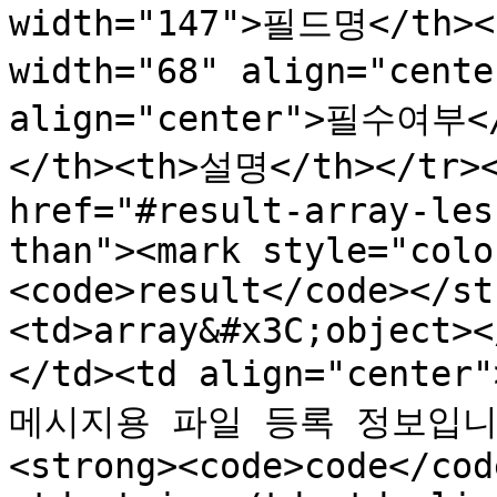
width="147">필드명</th><t
width="68" align="cent
align="center">필수여부<
</th><th>설명</th></tr><
href="#result-array-les
than"><mark style="colo
<code>result</code></st
<td>array&#x3C;object><
</td><td align="cente
메시지용 파일 등록 정보입니다.<
<strong><code>code</cod