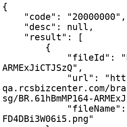
{

    "code": "20000000",

    "desc": null,

    "result": [

        {

            "fileId": "BR.61hBmMP164-
ARMExJiCTJSzQ",

            "url": "https://file-
qa.rcsbizcenter.com/bra
sg/BR.61hBmMP164-ARMExJ
            "fileName": "BR.275F8GY6nR-
FD4DBi3W06i5.png"
