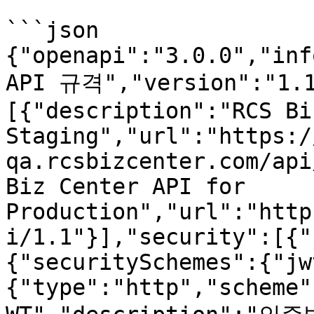
```json

{"openapi":"3.0.0","inf
API 규격","version":"1.1
[{"description":"RCS Bi
Staging","url":"https:/
qa.rcsbizcenter.com/api
Biz Center API for 
Production","url":"http
i/1.1"}],"security":[{"
{"securitySchemes":{"jw
{"type":"http","scheme"