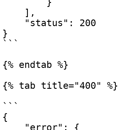
        }

    ],

    "status": 200

}

```

{% endtab %}

{% tab title="400" %}

```

{

    "error": {
